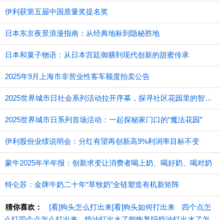
伊利获第五届中国质量奖提名奖
日本东京夜景浪漫指南：从经典地标到隐秘胜地
日本和菓子物语：从日本宫廷御膳到现代创新的甜蜜传承
2025年9月上海市非营业性客车额度拍卖公告
2025世界城市日社会系列活动拉开序幕，探寻社区花园里的智慧应用
2025世界城市日系列首场活动：一起探秘家门口的“魔法花园”
伊利股份业绩说明会：分红有望再创新高9%利润率目标不变
蒙牛2025年半年报：创新求变让消费者喝上奶、喝好奶、喝对奶
特仑苏：金牌牛奶二十年“草牧奶”全链塑造有机新矩阵
猜你喜欢：
[看]狗头怎么打出来[看]狗头如何打出来
四个点怎
么打四个点怎么打出来
奶油打出水了能恢复吗奶油打出水了怎