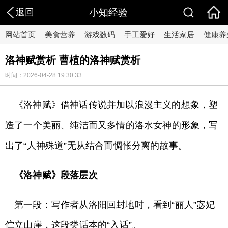
返回
小知经验
网站首页
美食营养
游戏数码
手工爱好
生活家居
健康养
洛神赋赏析 曹植的洛神赋赏析
时间：2026-04-28 19:30:33
《洛神赋》借神话传说并加以浪漫主义的想象，塑
造了一个美丽、纯洁而又多情的洛水女神的形象，写
出了“人神殊道”无从结合而惆怅分离的故事。
《洛神赋》段落层次
第一段：写作者从洛阳回封地时，看到“丽人”宓妃
伫立山崖，这段类话本的“入话”。