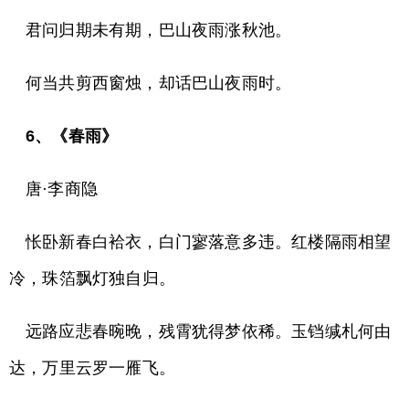
君问归期未有期，巴山夜雨涨秋池。
何当共剪西窗烛，却话巴山夜雨时。
6、《春雨》
唐·李商隐
怅卧新春白袷衣，白门寥落意多违。红楼隔雨相望
冷，珠箔飘灯独自归。
远路应悲春晼晚，残霄犹得梦依稀。玉铛缄札何由
达，万里云罗一雁飞。