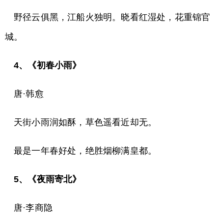
野径云俱黑，江船火独明。晓看红湿处，花重锦官
城。
4、《初春小雨》
唐·韩愈
天街小雨润如酥，草色遥看近却无。
最是一年春好处，绝胜烟柳满皇都。
5、《夜雨寄北》
唐·李商隐