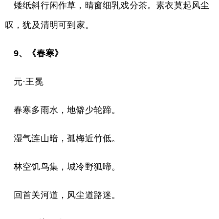
矮纸斜行闲作草，晴窗细乳戏分茶。素衣莫起风尘
叹，犹及清明可到家。
9、《春寒》
元·王冕
春寒多雨水，地僻少轮蹄。
湿气连山暗，孤梅近竹低。
林空饥鸟集，城冷野狐啼。
回首关河道，风尘道路迷。