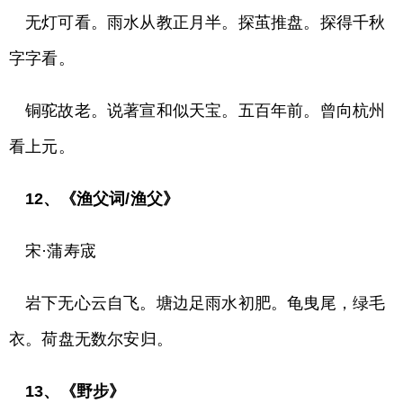
无灯可看。雨水从教正月半。探茧推盘。探得千秋
字字看。
铜驼故老。说著宣和似天宝。五百年前。曾向杭州
看上元。
12、《渔父词/渔父》
宋·蒲寿宬
岩下无心云自飞。塘边足雨水初肥。龟曳尾，绿毛
衣。荷盘无数尔安归。
13、《野步》