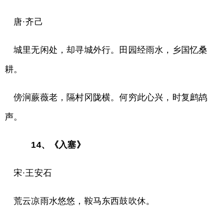
唐·齐己
城里无闲处，却寻城外行。田园经雨水，乡国忆桑
耕。
傍涧蕨薇老，隔村冈陇横。何穷此心兴，时复鹧鸪
声。
14、《入塞》
宋·王安石
荒云凉雨水悠悠，鞍马东西鼓吹休。