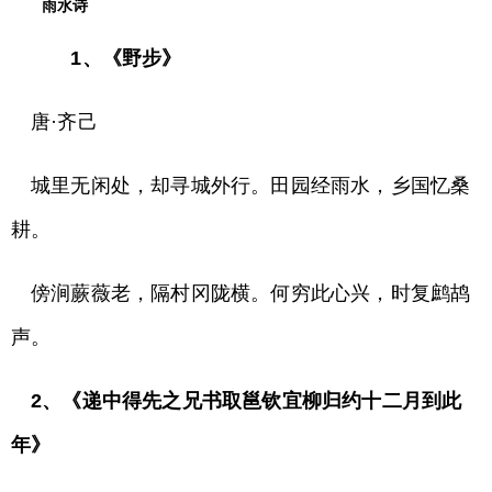
雨水诗
1、《野步》
唐·齐己
城里无闲处，却寻城外行。田园经雨水，乡国忆桑
耕。
傍涧蕨薇老，隔村冈陇横。何穷此心兴，时复鹧鸪
声。
2、《递中得先之兄书取邕钦宜柳归约十二月到此
年》