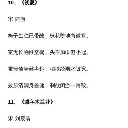
10、《初夏》
宋·陆游
梅子生仁已带酸，楝花堕地尚微寒。
室无长物惟空榻，头不加巾但小冠。
蚕簇倚墙丝盎起，稻秧经雨水陂宽。
效原清润身差健，剩欲闲游一跨鞍。
11、《减字木兰花》
宋·刘辰翁