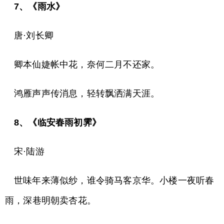
7、《雨水》
唐·刘长卿
卿本仙婕帐中花，奈何二月不还家。
鸿雁声声传消息，轻转飘洒满天涯。
8、《临安春雨初霁》
宋·陆游
世味年来薄似纱，谁令骑马客京华。小楼一夜听春
雨，深巷明朝卖杏花。