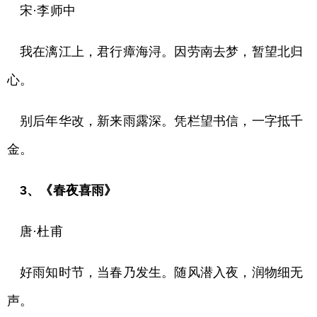
宋·李师中
我在漓江上，君行瘴海浔。因劳南去梦，暂望北归
心。
别后年华改，新来雨露深。凭栏望书信，一字抵千
金。
3、《春夜喜雨》
唐·杜甫
好雨知时节，当春乃发生。随风潜入夜，润物细无
声。