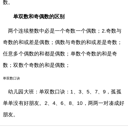
数。
单双数和奇偶数的区别
两个连续整数中必是一个奇数一个偶数；2.奇数与
奇数的和或差是偶数；偶数与奇数的和或差是奇数；
任意多个偶数的和都是偶数；单数个奇数的和是奇
数；双数个奇数的和是偶数；
单双数口诀
幼儿园大班：单双数口诀：1、3、5、7、9，孤孤
单单没有好朋友。2、4、6、8、10，两两一对凑成好
朋友。