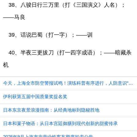
38、八骏日行三万里（打《三国演义》人名）；
——马良
39、话说巴蜀（打一字）；——训
40、半夜三更拔刀（打一四字成语）；——暗藏杀
机
今天，上海全市防空警报试鸣！演练科普有序进行，人防意识“声入人心”
伊利获第五届中国质量奖提名奖
日本东京夜景浪漫指南：从经典地标到隐秘胜地
日本和菓子物语：从日本宫廷御膳到现代创新的甜蜜传承
2025年9月上海市非营业性客车额度拍卖公告