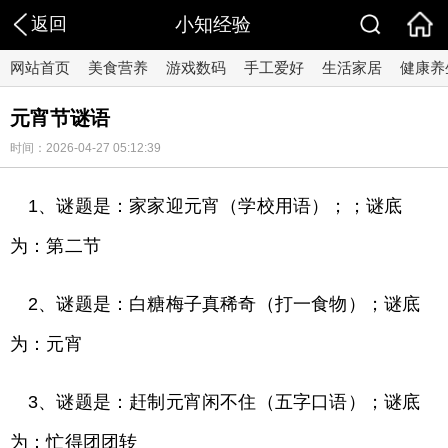
返回
小知经验
网站首页
美食营养
游戏数码
手工爱好
生活家居
健康养
元宵节谜语
时间：2026-04-27 05:12:39
1、谜题是：家家迎元宵（学校用语）；；谜底
为：第二节
2、谜题是：白糖梅子真稀奇（打一食物）；谜底
为：元宵
3、谜题是：赶制元宵闲不住（五字口语）；谜底
为：忙得团团转