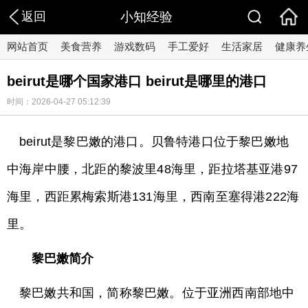
返回
小知经验
网站首页
美食营养
游戏数码
手工爱好
生活家居
健康养
beirut是哪个国家港口 beirut是哪里的港口
时间：2026-04-27 05:12:39
beirut是黎巴嫩的港口。贝鲁特港口位于黎巴嫩地
中海岸中腰，北距的黎波里48海里，距拉塔基亚港97
海里，西距累梅索斯港131海里，西南至塞得港222海
里。
黎巴嫩简介
黎巴嫩共和国，简称黎巴嫩。位于亚洲西南部地中