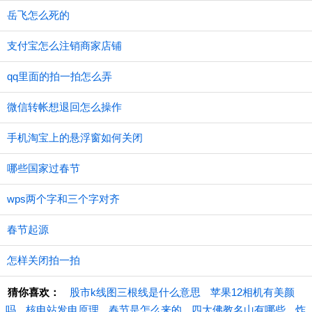
岳飞怎么死的
支付宝怎么注销商家店铺
qq里面的拍一拍怎么弄
微信转帐想退回怎么操作
手机淘宝上的悬浮窗如何关闭
哪些国家过春节
wps两个字和三个字对齐
春节起源
怎样关闭拍一拍
猜你喜欢：
股市k线图三根线是什么意思
苹果12相机有美颜
吗
核电站发电原理
春节是怎么来的
四大佛教名山有哪些
炸