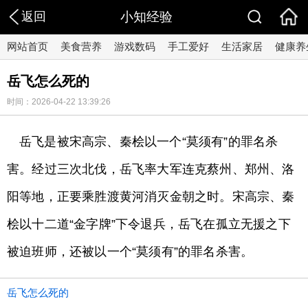
返回
小知经验
网站首页
美食营养
游戏数码
手工爱好
生活家居
健康养
岳飞怎么死的
时间：2026-04-22 13:39:26
岳飞是被宋高宗、秦桧以一个“莫须有”的罪名杀
害。经过三次北伐，岳飞率大军连克蔡州、郑州、洛
阳等地，正要乘胜渡黄河消灭金朝之时。宋高宗、秦
桧以十二道“金字牌”下令退兵，岳飞在孤立无援之下
被迫班师，还被以一个“莫须有”的罪名杀害。
岳飞怎么死的