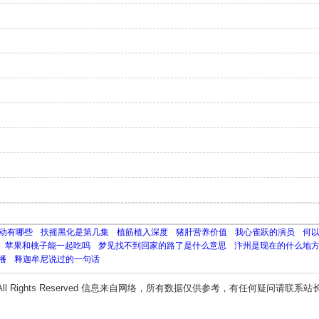
动有哪些
扶摇黑化是第几集
植筋植入深度
猪肝营养价值
我心雀跃的演员
何
苹果和桃子能一起吃吗
梦见找不到回家的路了是什么意思
汴州是现在的什么地
播
释迦牟尼说过的一句话
All Rights Reserved 信息来自网络，所有数据仅供参考，有任何疑问请联系站