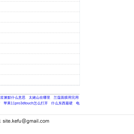
以笙箫默什么意思
太姥山在哪里
兰蔻面膜用完用
方
苹果11pro3dtouch怎么打开
什么东西最硬
电
长