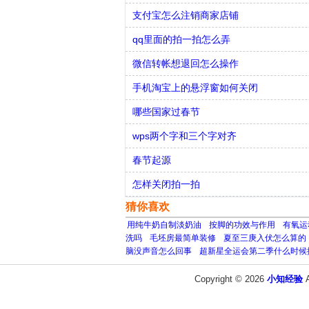
支付宝怎么注销商家店铺
qq里面的拍一拍怎么弄
微信转帐想退回怎么操作
手机淘宝上的悬浮窗如何关闭
哪些国家过春节
wps两个字和三个字对齐
春节起源
怎样关闭拍一拍
猜你喜欢
用纯牛奶自制淡奶油
按脚的功效与作用
有氧运
洗吗
毛坯房最简单装修
夏至三庚入伏怎么算的
脑没声音怎么回事
超新星全运会第二季什么时候
Copyright © 2026
小知经验