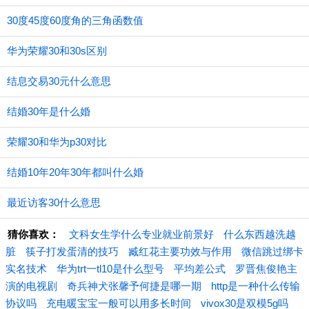
30度45度60度角的三角函数值
华为荣耀30和30s区别
结息交易30元什么意思
结婚30年是什么婚
荣耀30和华为p30对比
结婚10年20年30年都叫什么婚
最近访客30什么意思
猜你喜欢：
文科女生学什么专业就业前景好
什么东西越洗越
脏
筷子打发蛋清的技巧
臧红花主要功效与作用
微信跳过绑卡
实名技术
华为trt一tl10是什么型号
平均差公式
罗晋焦俊艳主
演的电视剧
奇兵神犬张馨予何捷是哪一期
http是一种什么传输
协议吗
充电暖宝宝一般可以用多长时间
vivox30是双模5g吗