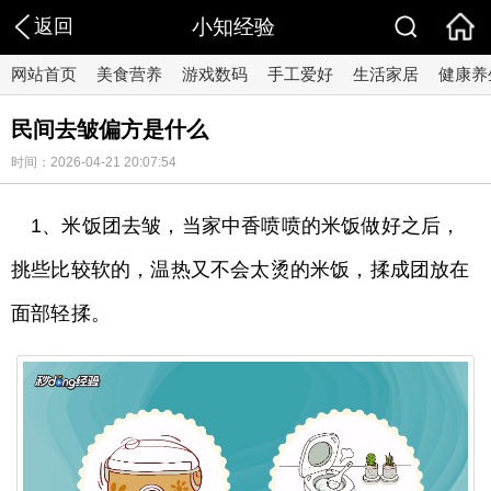
返回
小知经验
网站首页
美食营养
游戏数码
手工爱好
生活家居
健康养
民间去皱偏方是什么
时间：2026-04-21 20:07:54
1、米饭团去皱，当家中香喷喷的米饭做好之后，
挑些比较软的，温热又不会太烫的米饭，揉成团放在
面部轻揉。