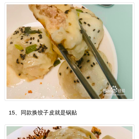
15、同款换饺子皮就是锅贴