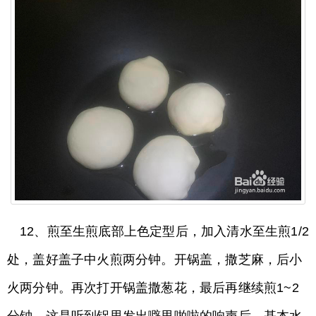
12、煎至生煎底部上色定型后，加入清水至生煎1/2
处，盖好盖子中火煎两分钟。开锅盖，撒芝麻，后小
火两分钟。再次打开锅盖撒葱花，最后再继续煎1~2