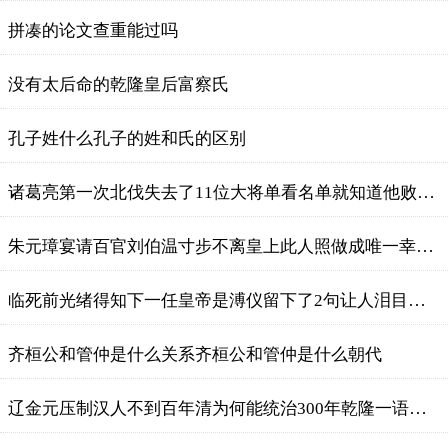
拼凑的论文查重能过吗
没有太后命的乾隆皇后富察氏
​孔子姓什么孔子的姓和氏的区别
诸葛亮第一次北伐失去了11位大将单看名单就知道他败得有多惨
朱元璋宴请百官刘伯温寸步不离皇上此人照做成唯一幸存者
临死前光绪得知下一任皇帝是溥仪留下了2句让人泪目的话
齐桓公和管仲是什么关系齐桓公和管仲是什么朝代
辽金元压制汉人不到百年清为何能统治300年乾隆一语道破真相