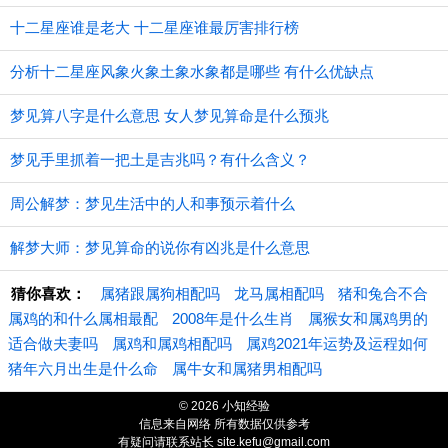
十二星座谁是老大 十二星座谁最厉害排行榜
分析十二星座风象火象土象水象都是哪些 有什么优缺点
梦见算八字是什么意思 女人梦见算命是什么预兆
梦见手里抓着一把土是吉兆吗？有什么含义？
周公解梦：梦见生活中的人和事预示着什么
解梦大师：梦见算命的说你有凶兆是什么意思
猜你喜欢：
属猪跟属狗相配吗
龙马属相配吗
猪和兔合不合
属鸡的和什么属相最配
2008年是什么生肖
属猴女和属鸡男的
适合做夫妻吗
属鸡和属鸡相配吗
属鸡2021年运势及运程如何
猪年六月出生是什么命
属牛女和属猪男相配吗
© 2026 小知经验
信息来自网络 所有数据仅供参考
有疑问请联系站长 site.kefu@gmail.com