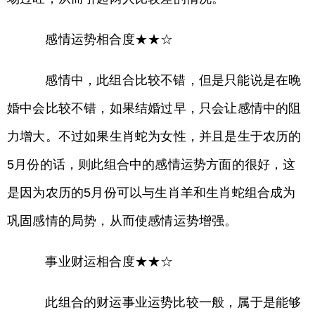
感情运势相合度★★☆
感情中，此组合比较不错，但是只能说是在晚
婚中会比较不错，如果结婚过早，只会让感情中的阻
力增大。不过如果生肖蛇为女性，并且是生于农历的
5月份的话，则此组合中的感情运势方面的很好，这
是因为农历的5月份可以与生肖羊和生肖蛇组合成为
巩固感情的局势，从而使感情运势增强。
事业财运相合度★★☆
此组合的财运事业运势比较一般，属于是能够