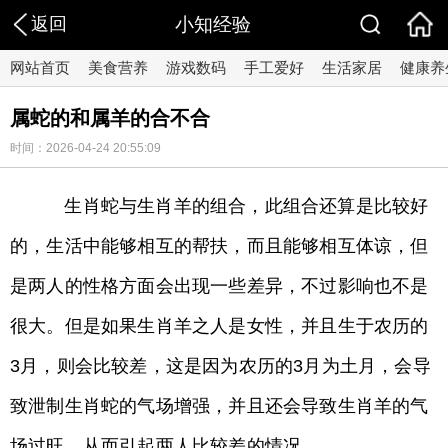
返回
小知经验
网站首页
美食营养
游戏数码
手工爱好
生活家居
健康养
属蛇的和属羊的合不合
时间：2026-04-24 20:55:09
生肖蛇与生肖羊的组合，此组合还算是比较好
的，生活中能够相互的帮扶，而且能够相互体谅，但
是两人的性格方面会出现一些差异，不过影响也不是
很大。但是如果生肖羊之人是女性，并且生于农历的
3月，则会比较差，这是因为农历的3月为土月，会导
致泄制生肖蛇的气场增强，并且还会导致生肖羊的气
场过旺，从而引起两人比较差的情况。