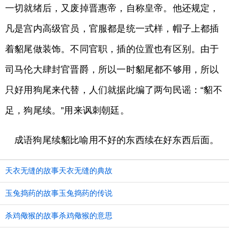
一切就绪后，又废掉晋惠帝，自称皇帝。他还规定，
凡是宫内高级官员，官服都是统一式样，帽子上都插
着貂尾做装饰。不同官职，插的位置也有区别。由于
司马伦大肆封官晋爵，所以一时貂尾都不够用，所以
只好用狗尾来代替，人们就据此编了两句民谣：“貂不
足，狗尾续。”用来讽刺朝廷。
成语狗尾续貂比喻用不好的东西续在好东西后面。
天衣无缝的故事天衣无缝的典故
玉兔捣药的故事玉兔捣药的传说
杀鸡儆猴的故事杀鸡儆猴的意思