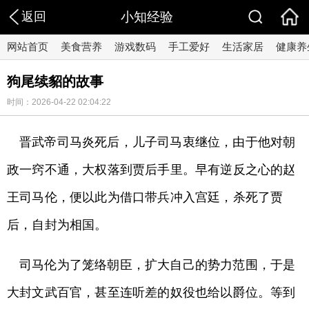
返回
小知经验
网站首页
美食营养
游戏数码
手工爱好
生活家居
健康养
狗尾续貂的故事
时间：2026-04-22 02:04:22
晋武帝司马炎死后，儿子司马衷继位，由于他对朝
政一窍不通，大权落到贾后手里。早有逆反之心的赵
王司马伦，便以此为借口带兵冲入宫廷，杀死了贾
后，自封为相国。
司马伦为了笼络朝臣，扩大自己的势力范围，于是
大封文武百官，甚至连听差的奴役也给以爵位。等到