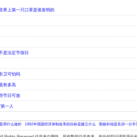
世界上第一只口罩是谁发明的
不是法定节假日
衣卫可怕吗
底有多高
些节日可放
”第一人
是用什么做的
1992年我国经济体制改革的目标是建立什么
勤能补拙是良训一分辛
All Rights Reserved 信息来自网络，所有数据仅供参考，有任何疑问请联系站