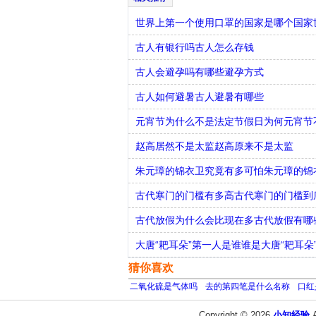
世界上第一个使用口罩的国家是哪个国家
古人有银行吗古人怎么存钱
古人会避孕吗有哪些避孕方式
古人如何避暑古人避暑有哪些
元宵节为什么不是法定节假日为何元宵节
赵高居然不是太监赵高原来不是太监
朱元璋的锦衣卫究竟有多可怕朱元璋的锦
古代寒门的门槛有多高古代寒门的门槛到
古代放假为什么会比现在多古代放假有哪
大唐“耙耳朵”第一人是谁谁是大唐“耙耳朵
猜你喜欢
二氧化硫是气体吗
去的第四笔是什么名称
口红
Copyright © 2026
小知经验