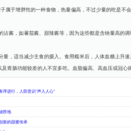
粽子属于增胖性的一种食物，热量偏高，不过少量的吃是不
味的沾酱，如蕃茄酱、甜辣酱等，因为这些都是含纳量高的调
头分量，适当减少主食的摄入。食用糯米后，人体血糖上升速
以及胃肠功能较差的人不宜多吃。血脂偏高、高血压或冠心
序进行，人防意识“声入人心”
秘胜地
创新的甜蜜传承