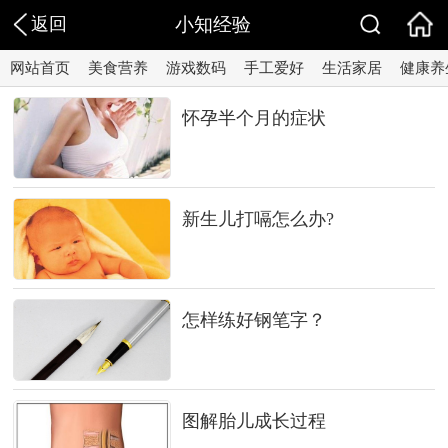
返回
小知经验
网站首页
美食营养
游戏数码
手工爱好
生活家居
健康养
怀孕半个月的症状
新生儿打嗝怎么办?
怎样练好钢笔字？
图解胎儿成长过程