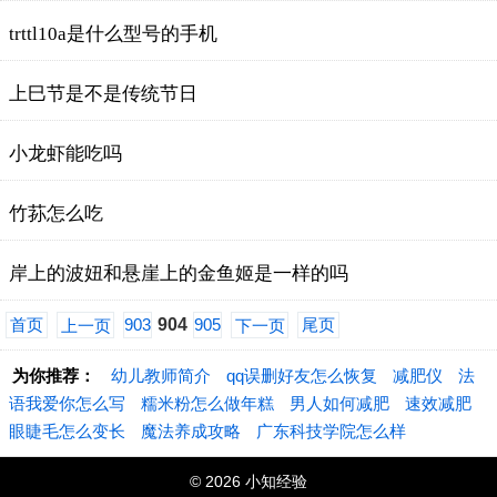
trttl10a是什么型号的手机
上巳节是不是传统节日
小龙虾能吃吗
竹荪怎么吃
岸上的波妞和悬崖上的金鱼姬是一样的吗
首页
903
904
905
尾页
上一页
下一页
为你推荐：
幼儿教师简介
qq误删好友怎么恢复
减肥仪
法
语我爱你怎么写
糯米粉怎么做年糕
男人如何减肥
速效减肥
眼睫毛怎么变长
魔法养成攻略
广东科技学院怎么样
© 2026 小知经验