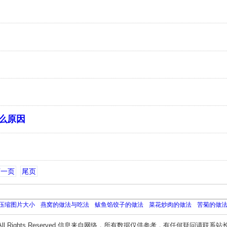
么原因
下一页
尾页
压缩图片大小
燕窝的做法与吃法
鲅鱼馅饺子的做法
菜花炒肉的做法
苦菊的做
All Rights Reserved 信息来自网络，所有数据仅供参考，有任何疑问请联系站