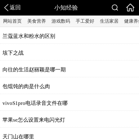
返回
小知经验
网站首页
美食营养
游戏数码
手工爱好
生活家居
健康养
兰蔻蓝水和粉水的区别
垓下之战
向往的生活赵丽颖是哪一期
包馄饨的肉是什么肉
vivoS1pro电话录音文件在哪
苹果se怎么设置来电闪光灯
天门山在哪里