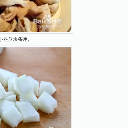
小冬瓜块备用。