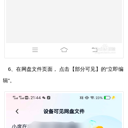
6、在网盘文件页面， 点击【部分可见】的“立即编
辑”。