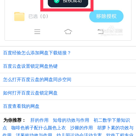
百度经验怎么添加网盘下载链接？
百度云盘设置锁定网盘热键
怎么打开百度云盘的网盘同步空间
如何打开百度云盘锁定网盘
百度查看我的网盘
为你推荐：
肝的作用
知母的功效与作用
初二数学下册知识
点
咖啡色裤子配什么颜色上衣
沙棘的作用
胡萝卜素的功效与
作用
洋葱的功效与作用
幼儿园运动会活动方案
软件工程专业