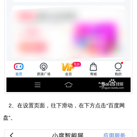
2、在设置页面，往下滑动，在下方点击“百度网
盘”。