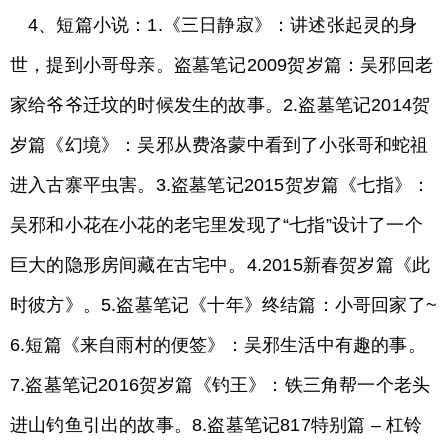
4、短篇小说：1.《三日静寂》：讲述张起灵的身
世，提到小哥母亲。盗墓笔记2009贺岁篇：吴邪回老
家给爷爷迁坟的时候发生的故事。2.盗墓笔记2014贺
岁篇《幻境》：吴邪从费洛蒙中看到了小张哥和蛇祖
进入古寨平虫害。3.盗墓笔记2015贺岁篇《七指》：
吴邪和小花在小花的老宅里发现了“七指”设计了一个
巨大的隐形房间藏在古宅中。4.2015新春贺岁篇《此
时彼方》。5.盗墓笔记《十年》终结篇：小哥回家了~
6.短篇《来自雨村的便签》：吴邪生活中有趣的事。
7.盗墓笔记2016贺岁篇《钓王》：铁三角帮一个老头
进山钓鱼引出的故事。8.盗墓笔记817特别篇 – 杠铃