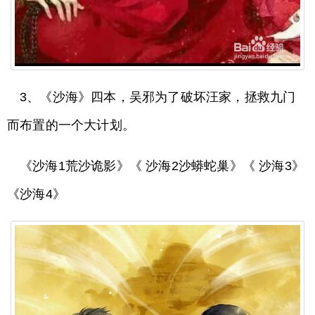
3、《沙海》四本，吴邪为了破坏汪家，拯救九门
而布置的一个大计划。
《沙海1荒沙诡影》《 沙海2沙蟒蛇巢》《 沙海3》
《沙海4》