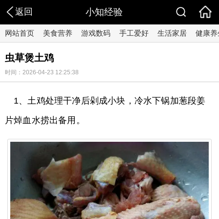
返回
小知经验
网站首页
美食营养
游戏数码
手工爱好
生活家居
健康养
虫草煲土鸡
时间：2026-04-23 12:25:38
1、土鸡处理干净后剁成小块，冷水下锅加葱段姜
片焯血水捞出备用。