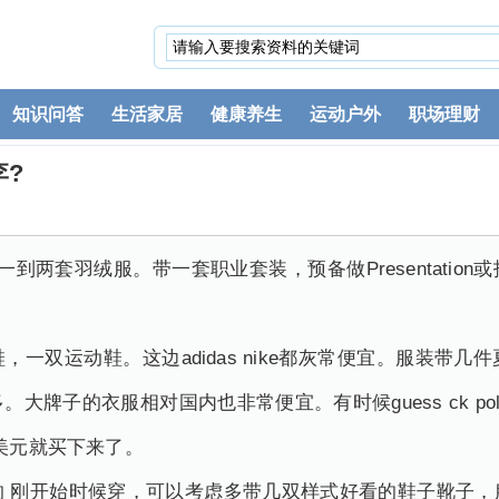
知识问答
生活家居
健康养生
运动户外
职场理财
?
到两套羽绒服。带一套职业套装，预备做Presentatio
双运动鞋。这边adidas nike都灰常便宜。服装带几
牌子的衣服相对国内也非常便宜。有时候guess ck polo
几美元就买下来了。
刚开始时候穿，可以考虑多带几双样式好看的鞋子靴子，