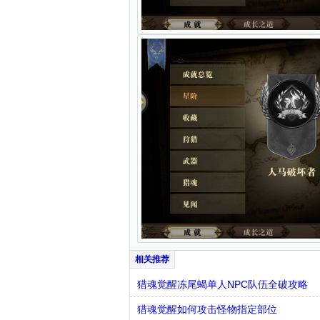
猎魂觉醒冻尾蝎单人NPC队伍全破攻略
猎魂觉醒如何攻击怪物指定部位