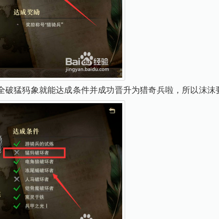
全破猛犸象就能达成条件并成功晋升为猎奇兵啦，所以沫沫