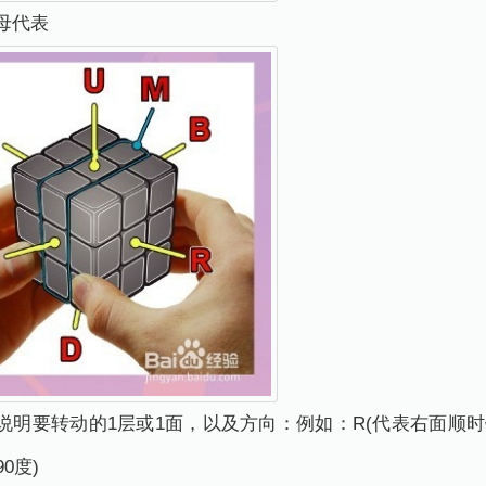
母代表
明要转动的1层或1面，以及方向：例如：R(代表右面顺时针
0度)