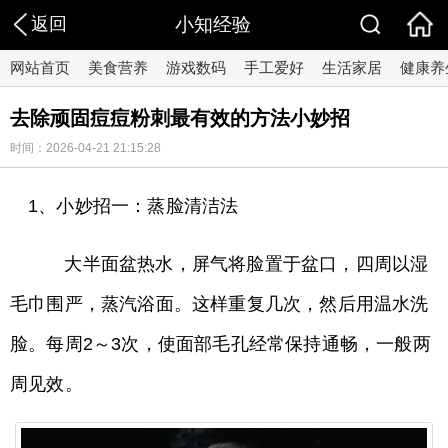
返回
小知经验
网站首页
美食营养
游戏数码
手工爱好
生活家居
健康养
去除顽固痘痘粉刺最有效的方法小妙招
时间：2026-04-21 21:15:28
1、小妙招一：蒸脸清洁法
大半面盆热水，屏气将脸置于盆口，四周以湿
毛巾围严，蒸汽浴面。这样重复几次，然后用温水洗
脸。每周2～3次，使面部毛孔经常保持通畅，一般两
周见效。