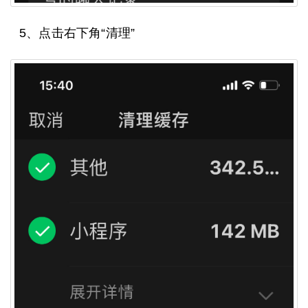
5、点击右下角“清理”