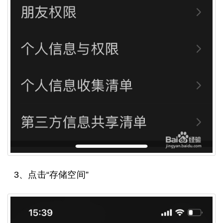
3、点击“存储空间”