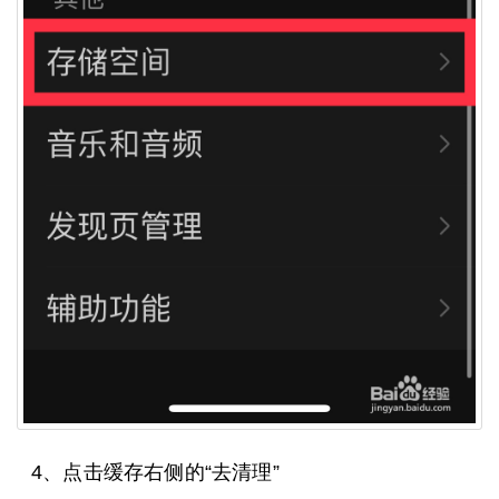
4、点击缓存右侧的“去清理”