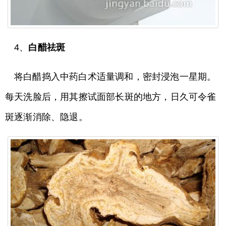
4、
白醋祛斑
将白醋捣入中药白术适量调和，密封浸泡一星期。
每天洗脸后，用其擦试面部长斑的地方，日久可令雀
斑逐渐消除、隐退。