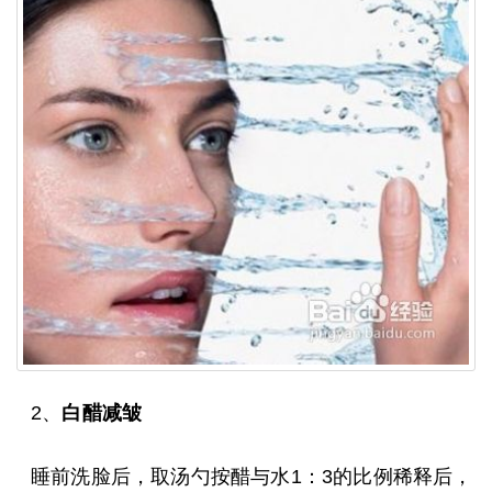
2、
白醋减皱
睡前洗脸后，取汤勺按醋与水1：3的比例稀释后，