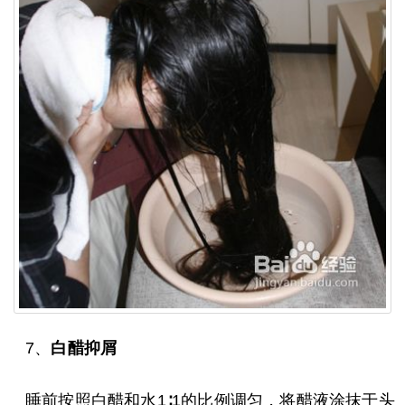
7、
白醋抑屑
睡前按照白醋和水1∶1的比例调匀，将醋液涂抹于头