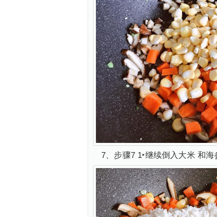
7、步骤7 1‣继续倒入大米 和