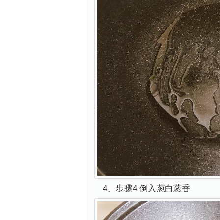
4、步骤4 倒入葱白葱香