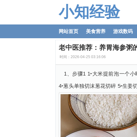
小知经验
网站首页
美食营养
游戏数码
老中医推荐：养胃海参粥
时间：2026-04-25 03:16:06
1、步骤1 1‣大米提前泡一个
4‣葱头单独切沫葱花切碎 5‣生