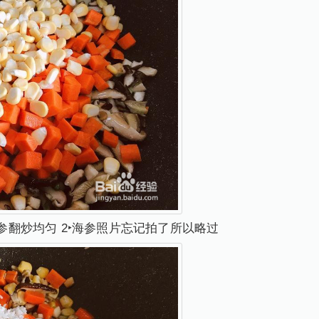
海参翻炒均匀 2‣海参照片忘记拍了所以略过