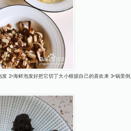
上泡发 2‣海鲜泡发好把它切丁大小根据自己的喜欢来 3‣锅