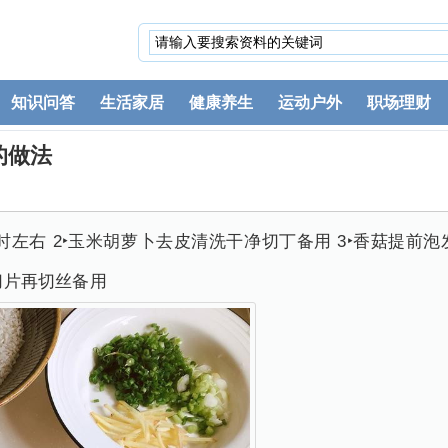
知识问答
生活家居
健康养生
运动户外
职场理财
的做法
小时左右 2‣玉米胡萝卜去皮清洗干净切丁备用 3‣香菇提
姜切片再切丝备用