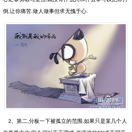
倒,让你痛苦.做人做事但求无愧于心.
2、第二,分板一下被孤立的范围.如果只是某几个人