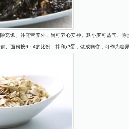
除充饥、补充营养外，尚可养心安神。麸小麦可益气、除
麸、面粉按6：4的比例，拌和鸡蛋，做成糕饼，可作为糖