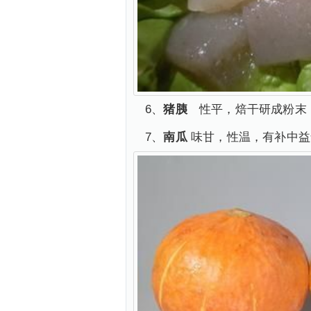
6、
猪胰
性平，焙干研成粉末，
7、
南瓜
味甘，性温，有补中益