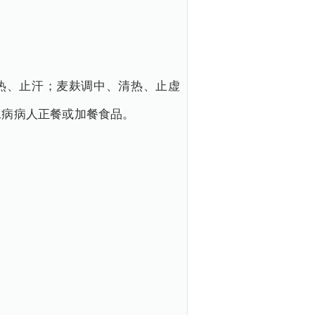
热、止汗；麦麸调中、清热、止虚
尿病病人正餐或加餐食品。