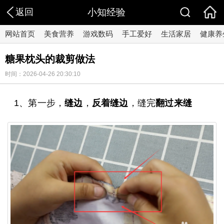
返回
小知经验
网站首页
美食营养
游戏数码
手工爱好
生活家居
健康养
糖果枕头的裁剪做法
时间：2026-04-26 20:30:10
1、第一步，
缝边
，
反着缝边
，缝完
翻过来缝