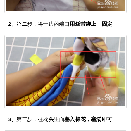
2、第二步，将一边的端口
用丝带绑上
，
固定
3、第三步，往枕头里面
塞入棉花
，
塞满即可