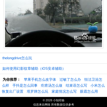
thelongdrive怎么玩
如何使用幻影纹章辅助（iOS安卓辅助）
为你推荐：
苹果手机怎么改字体
过敏了怎么办
恒洁卫浴怎
么样
手抖是怎么回事
疙瘩汤怎么做
结束语怎么写
小米怎么
恢复出厂设置
塔罗牌怎么玩
家庭情况怎么写
眼霜怎么用
© 2026 小知经验
信息来自网络 所有数据仅供参考