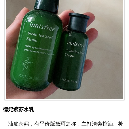
德妃紫苏水乳
油皮亲妈，有平价版黛珂之称，主打清爽控油、补