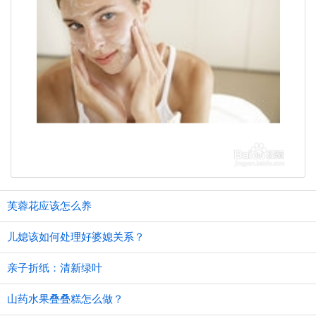
芙蓉花应该怎么养
儿媳该如何处理好婆媳关系？
亲子折纸：清新绿叶
山药水果叠叠糕怎么做？