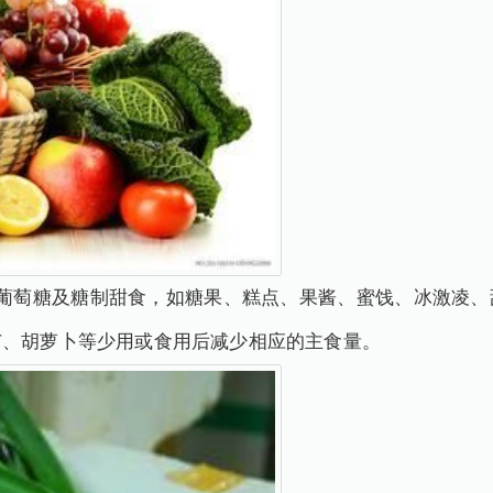
、葡萄糖及糖制甜食，如糖果、糕点、果酱、蜜饯、冰激凌、
苗、胡萝卜等少用或食用后减少相应的主食量。