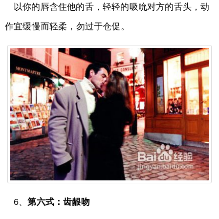
以你的唇含住他的舌，轻轻的吸吮对方的舌头，动
作宜缓慢而轻柔，勿过于仓促。
6、
第六式：齿龈吻