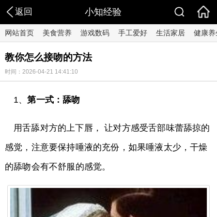
返回
小知经验
网站首页
美食营养
游戏数码
手工爱好
生活家居
健康养
教你怎么接吻的方法
时间：2026-04-21 14:41:10
1、
第一式：舔吻
用舌舔对方的上下唇， 让对方感受舌部味蕾舔掠的
感觉，注意要保持唾液的充份，如果唾液太少，干燥
的舔吻会有不舒服的感觉。