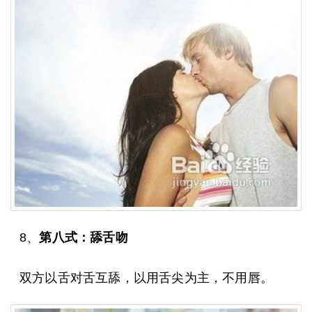
8、
第八式：舔舌吻
双方以舌对舌互舔，以用舌尖为主，不用唇。