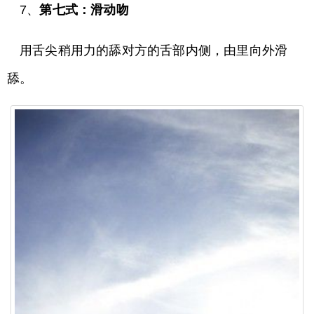
7、
第七式：滑动吻
用舌尖稍用力的舔对方的舌部内侧，由里向外滑
舔。