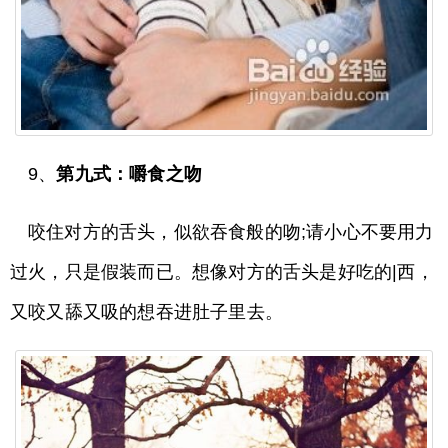
9、
第九式：嚼食之吻
咬住对方的舌头，似欲吞食般的吻;请小心不要用力
过火，只是假装而已。想像对方的舌头是好吃的|西，
又咬又舔又吸的想吞进肚子里去。