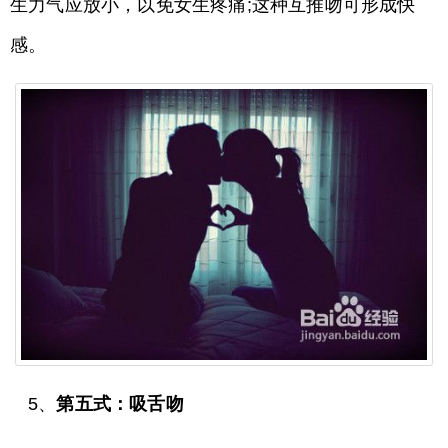
生力气应放小，以免女生疼痛;这种互推吻可形成快
感。
5、
第五式：吸舌吻