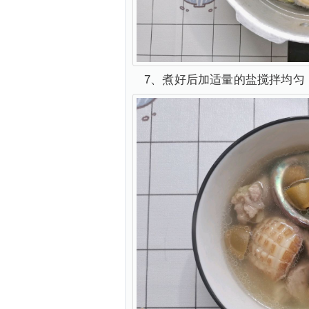
7、煮好后加适量的盐搅拌均匀