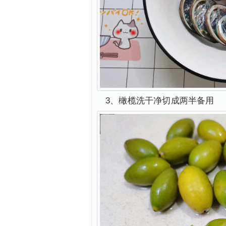
3、橄榄洗干净切成两半备用