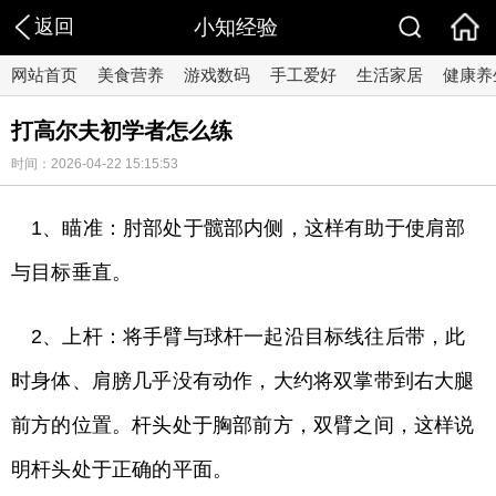
返回
小知经验
网站首页
美食营养
游戏数码
手工爱好
生活家居
健康养
打高尔夫初学者怎么练
时间：2026-04-22 15:15:53
1、瞄准：肘部处于髋部内侧，这样有助于使肩部
与目标垂直。
2、上杆：将手臂与球杆一起沿目标线往后带，此
时身体、肩膀几乎没有动作，大约将双掌带到右大腿
前方的位置。杆头处于胸部前方，双臂之间，这样说
明杆头处于正确的平面。