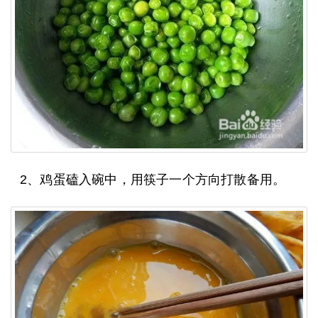
2、鸡蛋磕入碗中，用筷子一个方向打散备用。