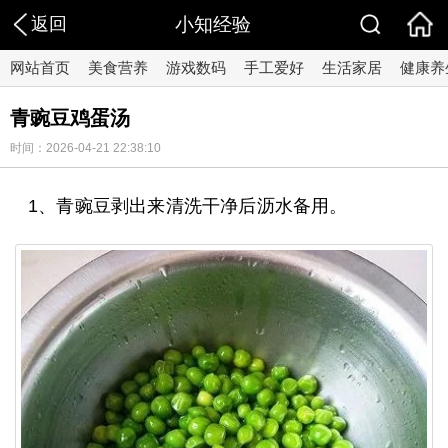
返回
小知经验
网站首页
美食营养
游戏数码
手工爱好
生活家居
健康养
青豌豆鸡蛋汤
时间：2026-04-21 22:38:10
1、青豌豆剥出来清洗干净后沥水备用。