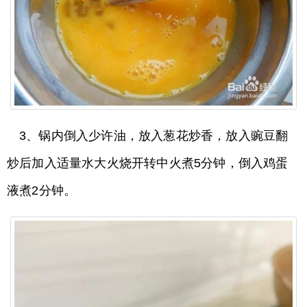
3、锅内倒入少许油，放入葱花炒香，放入豌豆翻
炒后加入适量水大火烧开转中火煮5分钟，倒入鸡蛋
液煮2分钟。