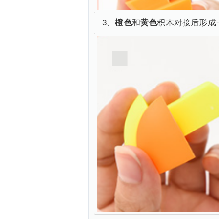
3、
橙色
和
黄色
积木对接后形成