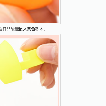
恰好只能能嵌入
黄色
积木。