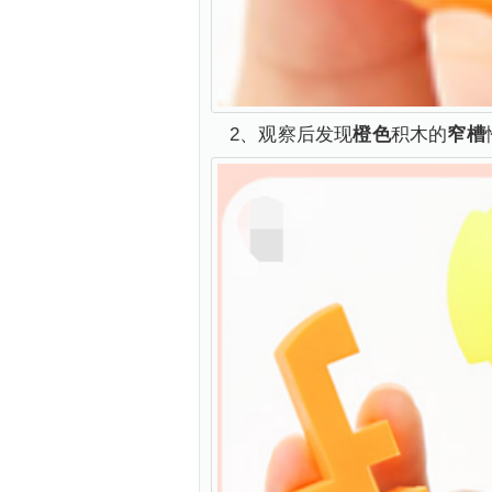
2、观察后发现
橙色
积木的
窄槽