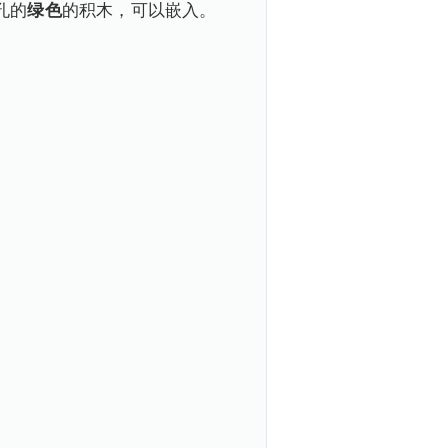
孔的
绿色
的积木，可以嵌入。